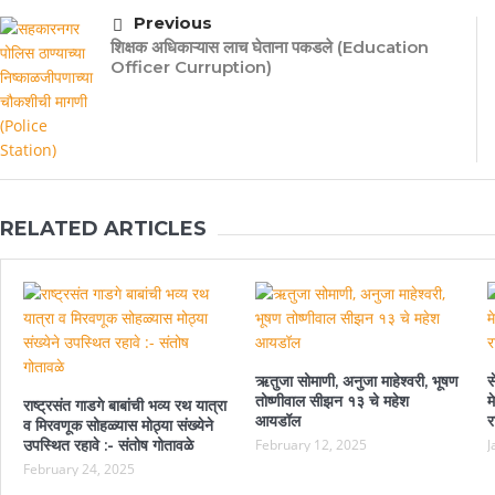
Previous
शिक्षक अधिकाऱ्यास लाच घेताना पकडले (Education
Officer Curruption)
RELATED ARTICLES
ऋतुजा सोमाणी, अनुजा माहेश्वरी, भूषण
स
तोष्णीवाल सीझन १३ चे महेश
म
राष्ट्रसंत गाडगे बाबांची भव्य रथ यात्रा
आयडॉल
र
व मिरवणूक सोहळ्यास मोठ्या संख्येने
उपस्थित रहावे :- संतोष गोतावळे
February 12, 2025
J
February 24, 2025