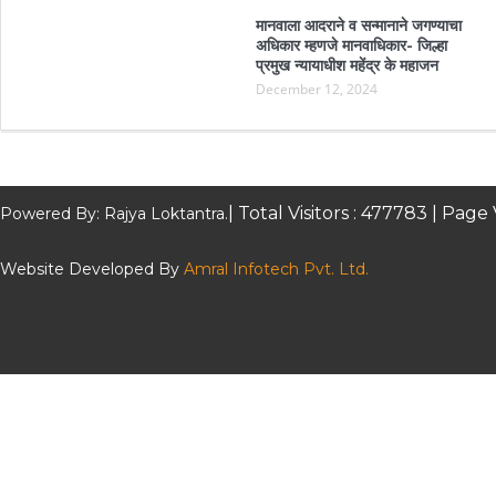
मानवाला आदराने व सन्मानाने जगण्याचा
अधिकार म्हणजे मानवाधिकार- जिल्हा
प्रमुख न्यायाधीश महेंद्र के महाजन
December 12, 2024
| Total Visitors :
477783
| Page 
Powered By: Rajya Loktantra.
Website Developed By
Amral Infotech Pvt. Ltd.