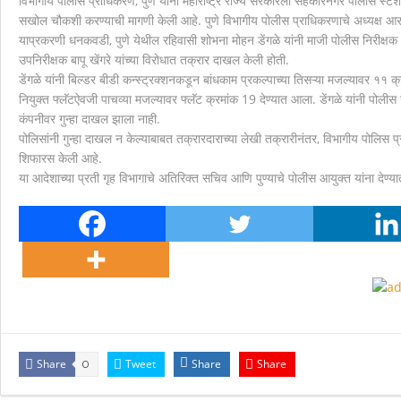
विभागीय पोलीस प्राधिकरण, पुणे यांनी महाराष्ट्र राज्य सरकारला सहकारनगर पोलीस स्टेश
सखोल चौकशी करण्याची मागणी केली आहे. पुणे विभागीय पोलीस प्राधिकरणाचे अध्यक्ष आर
मानवाला आदराने व सन्मानाने जगण्याचा अधिकार म्हणजे मानव
याप्रकरणी धनकवडी, पुणे येथील रहिवासी शोभना मोहन डेंगळे यांनी माजी पोलीस निरीक
उपनिरीक्षक बापू खेंगरे यांच्या विरोधात तक्रार दाखल केली होती.
डेंगळे यांनी बिल्डर बीडी कन्स्ट्रक्शनकडून बांधकाम प्रकल्पाच्या तिसऱ्या मजल्यावर ११ क्र
नियुक्त फ्लॅटऐवजी पाचव्या मजल्यावर फ्लॅट क्रमांक 19 देण्यात आला. डेंगळे यांनी पोलीस उ
कंपनीवर गुन्हा दाखल झाला नाही.
पोलिसांनी गुन्हा दाखल न केल्याबाबत तक्रारदाराच्या लेखी तक्रारीनंतर, विभागीय पोलि
शिफारस केली आहे.
या आदेशाच्या प्रती गृह विभागाचे अतिरिक्त सचिव आणि पुण्याचे पोलीस आयुक्त यांना देण्य
Share
Tweet
Share
Share
0