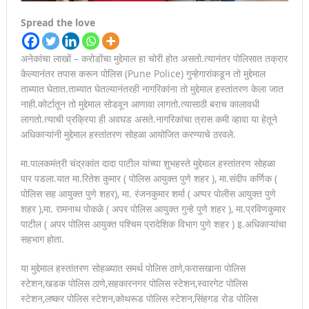
Spread the love
अनेकांचा लाखों – करोडोंचा मुद्देमाल हा चोरी होत असतो.त्यानंतर पोलिसात तक्रार
केल्यानंतर तपास करून पोलिस (Pune Police) गुन्हेगारांकडून तो मुद्देमाल
ताब्यात घेतात.ताब्यात घेतल्यानंतरही नागरिकांना तो मुद्देमाल हस्तांतरण केला जात
नाही.कोर्टातून तो मुद्देमाल सोडवून आणावा लागतो.त्यासाठी बराच कालावधी
लागतो.त्याची प्रक्रिया ही अवघड असते.नागरिकांचा त्रास कमी व्हावा या हेतूने
अधिकाऱ्यांनी मुद्देमाल हस्तांतरण सोहळा आयोजित करण्याचे ठरवले.
मा.पालकमंत्री चंद्रकांत दादा पाटील यांच्या शुभहस्ते मुद्देमाल हस्तांतरण सोहळा
पार पडला.यात मा.रितेश कुमार ( पोलिस आयुक्त पुणे शहर ), मा.संदीप कर्णिक (
पोलिस सह आयुक्त पुणे शहर), मा. रंजनकुमार शर्मा ( अप्पर पोलीस आयुक्त पुणे
शहर ),मा. रामनाथ पोकळे ( अपर पोलिस आयुक्त गुन्हे पुणे शहर ), मा.प्रविणकुमार
पाटील ( अपर पोलिस आयुक्त पश्चिम प्रादेशिक विभाग पुणे शहर ) इ.अधिकाऱ्यांचा
सहभाग होता.
या मुद्देमाल हस्तांतरण सोहळ्यात समर्थ पोलिस ठाणे,फरासखाना पोलिस
स्टेशन,खडक पोलिस ठाणे,सहकारनगर पोलिस स्टेशन,स्वारगेट पोलिस
स्टेशन,लष्कर पोलिस स्टेशन,कोथरूड पोलिस स्टेशन,सिंहगड रोड पोलिस