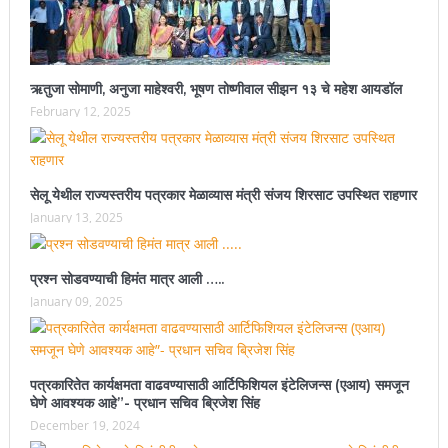
ऋतुजा सोमाणी, अनुजा माहेश्वरी, भूषण तोष्णीवाल सीझन १३ चे महेश आयडॉल
February 12, 2025
सेलू येथील राज्यस्तरीय पत्रकार मेळाव्यास मंत्री संजय शिरसाट उपस्थित राहणार
January 13, 2025
प्रश्न सोडवण्याची हिमंत मात्र आली …..
January 09, 2025
पत्रकारितेत कार्यक्षमता वाढवण्यासाठी आर्टिफिशियल इंटेलिजन्स (एआय) समजून
घेणे आवश्यक आहे”- प्रधान सचिव ब्रिजेश सिंह
December 19, 2024