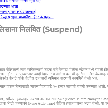
माजिक व धार्मिक ग्रंथ दिली भेट
ा काढण्यात आला
केल्यास होणार कठोर कारवाई!
्हा प्रमुख न्यायाधीश महेंद्र के महाजन
 पोलिसाना निलंबित (Suspend)
असता पोलिसांनी लाच मागितल्याची घटना मागे येरवडा पोलीस स्टेशन मध्ये घडली ह
यात आला होता. या प्रकरणात काही दिवसातच पोलिस दलाची प्रतिमा मलिन केल्याप्
कांत बोराटे यांनी पोलीस दलासाठी अभिमान वाटणारी कामगिरी केली आहे.
दाखल करून घेण्यासाठी व्यावसायिकाकडे २० हजार लाचेची मागणी करण्यात आली. पो
a Dixit), पोलिस हवालदार जयराम नारायण सावळकर (Police Jairam Narayan Sa
ताना अ‍ॅन्टी करप्शनने (Pune ACB Trap) पोलिस हवालदाराला अटक केली. या प्र