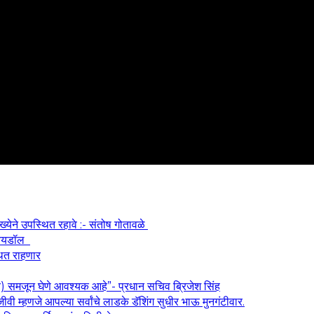
ख्येने उपस्थित रहावे :- संतोष गोतावळे
श आयडॉल
थित राहणार
य) समजून घेणे आवश्यक आहे”- प्रधान सचिव ब्रिजेश सिंह
वी म्हणजे आपल्या सर्वांचे लाडके डॅशिंग सुधीर भाऊ मुनगंटीवार.