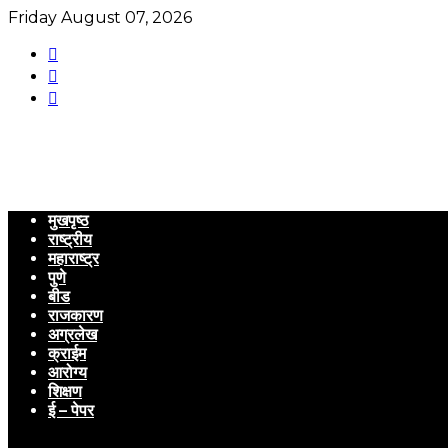
Friday August 07, 2026
मुखपृष्ठ
राष्ट्रीय
महाराष्ट्र
पुणे
बीड
राजकारण
अग्रलेख
क्राईम
आरोग्य
शिक्षण
ई – पेपर
Menu