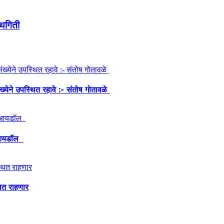
्थगिती
ंख्येने उपस्थित रहावे :- संतोष गोतावळे
ेश आयडॉल
थित राहणार