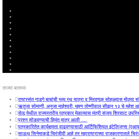
मुखपृष्ठ
राष्ट्रीय
महाराष्ट्र
पुणे
बीड
राजकारण
अग्रलेख
क्राईम
आरोग्य
शिक्षण
ई – पेपर
ताज्या बातम्या
राष्ट्रसंत गाडगे बाबांची भव्य रथ यात्रा व मिरवणूक सोहळ्यास मोठ्या सं
ऋतुजा सोमाणी, अनुजा माहेश्वरी, भूषण तोष्णीवाल सीझन १३ चे महे
सेलू येथील राज्यस्तरीय पत्रकार मेळाव्यास मंत्री संजय शिरसाट उपस्
प्रश्न सोडवण्याची हिमंत मात्र आली …..
पत्रकारितेत कार्यक्षमता वाढवण्यासाठी आर्टिफिशियल इंटेलिजन्स (एआ
साऊथ सिनेमाकडे चिरंजीवी आहे तर महाराष्ट्राच्या राजकारणातले चिरंजी