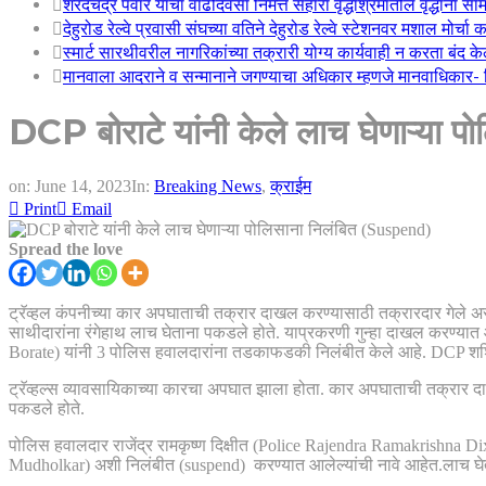
शरदचंद्र पवार यांचा वाढदिवसा निमत्त सहारा वृद्धाश्रमातील वृद्धांना सा
देहुरोड रेल्वे प्रवासी संघच्या वतिने देहुरोड रेल्वे स्टेशनवर मशाल मोर्च
स्मार्ट सारथीवरील नागरिकांच्या तक्रारी योग्य कार्यवाही न करता बंद 
मानवाला आदराने व सन्मानाने जगण्याचा अधिकार म्हणजे मानवाधिकार- जिल
DCP बोराटे यांनी केले लाच घेणाऱ्या
on:
June 14, 2023
In:
Breaking News
,
क्राईम
Print
Email
Spread the love
ट्रॅव्हल कंपनीच्या कार अपघाताची तक्रार दाखल करण्यासाठी तक्रारदार गेले 
साथीदारांना रंगेहाथ लाच घेताना पकडले होते. याप्रकरणी गुन्हा दाखल करण्
Borate) यांनी 3 पोलिस हवालदारांना तडकाफडकी निलंबीत केले आहे. DCP शशि
ट्रॅव्हल्स व्यावसायिकाच्या कारचा अपघात झाला होता. कार अपघाताची तक्रार 
पकडले होते.
पोलिस हवालदार राजेंद्र रामकृष्ण दिक्षीत (Police Rajendra Ramakrishn
Mudholkar) अशी निलंबीत (suspend) करण्यात आलेल्यांची नावे आहेत.लाच घे