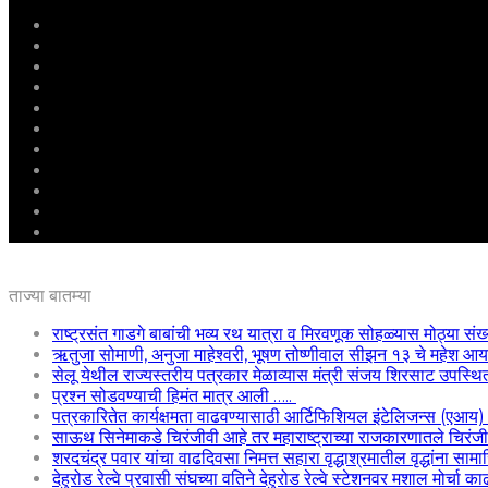
मुखपृष्ठ
राष्ट्रीय
महाराष्ट्र
पुणे
बीड
राजकारण
अग्रलेख
क्राईम
आरोग्य
शिक्षण
ई – पेपर
ताज्या बातम्या
राष्ट्रसंत गाडगे बाबांची भव्य रथ यात्रा व मिरवणूक सोहळ्यास मोठ्या संख
ऋतुजा सोमाणी, अनुजा माहेश्वरी, भूषण तोष्णीवाल सीझन १३ चे महेश
सेलू येथील राज्यस्तरीय पत्रकार मेळाव्यास मंत्री संजय शिरसाट उपस्थि
प्रश्न सोडवण्याची हिमंत मात्र आली …..
पत्रकारितेत कार्यक्षमता वाढवण्यासाठी आर्टिफिशियल इंटेलिजन्स (एआय
साऊथ सिनेमाकडे चिरंजीवी आहे तर महाराष्ट्राच्या राजकारणातले चिरंजीवी
शरदचंद्र पवार यांचा वाढदिवसा निमत्त सहारा वृद्धाश्रमातील वृद्धांना साम
देहुरोड रेल्वे प्रवासी संघच्या वतिने देहुरोड रेल्वे स्टेशनवर मशाल मोर्चा 