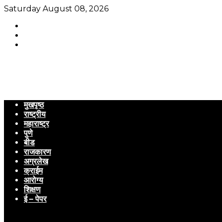
Saturday August 08, 2026
मुखपृष्ठ
राष्ट्रीय
महाराष्ट्र
पुणे
बीड
राजकारण
अग्रलेख
क्राईम
आरोग्य
शिक्षण
ई – पेपर
Menu