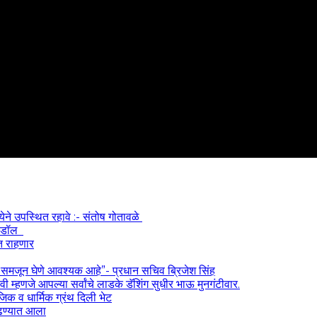
्येने उपस्थित रहावे :- संतोष गोतावळे
 आयडॉल
त राहणार
) समजून घेणे आवश्यक आहे”- प्रधान सचिव ब्रिजेश सिंह
 म्हणजे आपल्या सर्वांचे लाडके डॅशिंग सुधीर भाऊ मुनगंटीवार.
ाजिक व धार्मिक ग्रंथ दिली भेट
काढण्यात आला