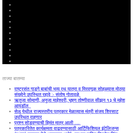
मुखपृष्ठ
राष्ट्रीय
महाराष्ट्र
पुणे
बीड
राजकारण
अग्रलेख
क्राईम
आरोग्य
शिक्षण
ई – पेपर
ताज्या बातम्या
राष्ट्रसंत गाडगे बाबांची भव्य रथ यात्रा व मिरवणूक सोहळ्यास मोठ्या
संख्येने उपस्थित रहावे :- संतोष गोतावळे
ऋतुजा सोमाणी, अनुजा माहेश्वरी, भूषण तोष्णीवाल सीझन १३ चे महेश
आयडॉल
सेलू येथील राज्यस्तरीय पत्रकार मेळाव्यास मंत्री संजय शिरसाट
उपस्थित राहणार
प्रश्न सोडवण्याची हिमंत मात्र आली …..
पत्रकारितेत कार्यक्षमता वाढवण्यासाठी आर्टिफिशियल इंटेलिजन्स