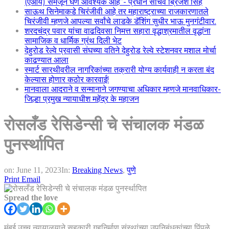
(एआय) समजून घेणे आवश्यक आहे”- प्रधान सचिव ब्रिजेश सिंह
साऊथ सिनेमाकडे चिरंजीवी आहे तर महाराष्ट्राच्या राजकारणातले
चिरंजीवी म्हणजे आपल्या सर्वांचे लाडके डॅशिंग सुधीर भाऊ मुनगंटीवार.
शरदचंद्र पवार यांचा वाढदिवसा निमत्त सहारा वृद्धाश्रमातील वृद्धांना
सामाजिक व धार्मिक ग्रंथ दिली भेट
देहुरोड रेल्वे प्रवासी संघच्या वतिने देहुरोड रेल्वे स्टेशनवर मशाल मोर्चा
काढण्यात आला
स्मार्ट सारथीवरील नागरिकांच्या तक्रारी योग्य कार्यवाही न करता बंद
केल्यास होणार कठोर कारवाई!
मानवाला आदराने व सन्मानाने जगण्याचा अधिकार म्हणजे मानवाधिकार-
जिल्हा प्रमुख न्यायाधीश महेंद्र के महाजन
रोसलँड रेसिडेन्सी चे संचालक मंडळ
पुनर्स्थापित
on:
June 11, 2023
In:
Breaking News
,
पुणे
Print
Email
Spread the love
मुंबई उच्च न्यायालयाने सहकारी गृहनिर्माण संस्थांच्या उपनिबंधकांच्या पिंपळे